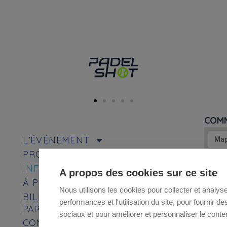
COMM
L’ÉVÉNEMENT
PROGRAMME
INFOS PRATIQUES
A propos des cookies sur ce site
À PROPOS
Nous utilisons les cookies pour collecter et analys
BILLETTERIE 2026
performances et l'utilisation du site, pour fournir d
PARTENAIRES
sociaux et pour améliorer et personnaliser le conten
CONTACT