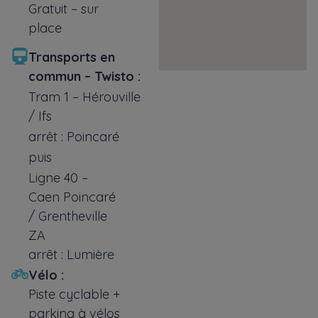
Gratuit – sur
place
Transports en
commun – Twisto :
Tram 1 – Hérouville
/ Ifs
arrêt : Poincaré
puis
Ligne 40 –
Caen Poincaré
/ Grentheville
ZA
arrêt : Lumière
Vélo :
Piste cyclable +
parking à vélos