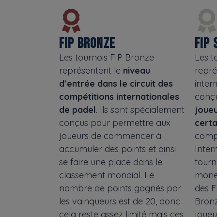
FIP BRONZE
FIP 
Les tournois FIP Bronze
Les t
représentent le
niveau
repré
d’entrée dans le circuit des
inter
compétitions internationales
conç
de padel
. Ils sont spécialement
joueu
conçus pour permettre aux
certa
joueurs de commencer à
compé
accumuler des points et ainsi
Inter
se faire une place dans le
tourn
classement mondial. Le
money
nombre de points gagnés par
des F
les vainqueurs est de 20, donc
Bronz
cela reste assez limité mais ces
joueu