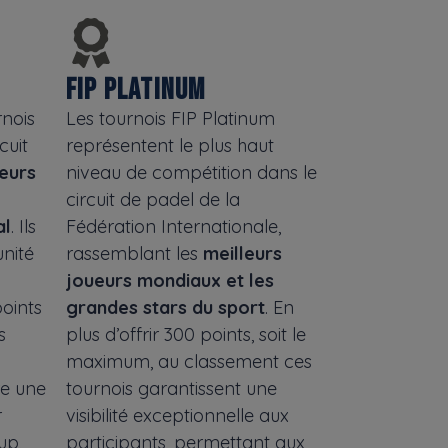
FIP PLATINUM
rnois
Les tournois FIP Platinum
cuit
représentent le plus haut
eurs
niveau de compétition dans le
circuit de padel de la
al
. Ils
Fédération Internationale,
nité
rassemblant les
meilleurs
joueurs mondiaux et les
points
grandes stars du sport
. En
s
plus d’offrir 300 points, soit le
maximum, au classement ces
re une
tournois garantissent une
r
visibilité exceptionnelle aux
up,
participants, permettant aux