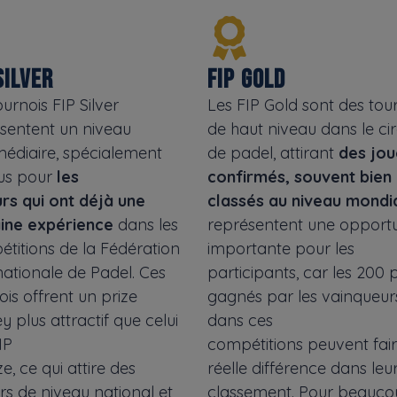
SILVER
FIP GOLD
ournois FIP Silver
Les FIP Gold sont des tou
sentent un niveau
de haut niveau dans le cir
médiaire, spécialement
de padel, attirant
des jou
us pour
les
confirmés, souvent bien
rs qui ont déjà une
classés au niveau mondi
ine expérience
dans les
représentent une opportu
titions de la Fédération
importante pour les
nationale de Padel. Ces
participants, car les 200 
ois offrent un prize
gagnés par les vainqueur
 plus attractif que celui
dans ces
IP
compétitions peuvent fai
e, ce qui attire des
réelle différence dans leu
rs de niveau national et
classement. Pour beauco