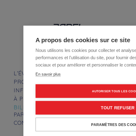
A propos des cookies sur ce site
Nous utilisons les cookies pour collecter et analys
performances et l'utilisation du site, pour fournir d
COMM
sociaux et pour améliorer et personnaliser le conten
L’ÉVÉNEMENT
En savoir plus
PROGRAMME
INFOS PRATIQUES
AUTORISER TOUS LES COO
À PROPOS
BILLETTERIE 2026
TOUT REFUSER
PARTENAIRES
CONTACT
PARAMÈTRES DES COO